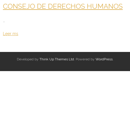
- Derechos Humanos, DiÃ¡logo y Paz
CONSEJO DE DERECHOS HUMANOS
- Derechos Humanos en contextos de Violencia con
…
Fines PolÃ­ticos
Leer ms
- Derechos humanos y medidas coercitivas unilaterales
Revistas
Developed by
Think Up Themes Ltd
. Powered by
WordPress
.
- Inusual & Extraordinaria
- BoletÃ­n Ida y vuelta
Noticias
Formación
Contacto
Documentación