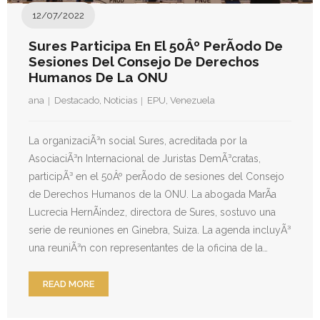
- Derechos Humanos, DiÃ¡logo y Paz
12/07/2022
- Derechos Humanos en contextos de Violencia con
Sures Participa En El 50Âº PerÃ­odo De
Fines PolÃ­ticos
Sesiones Del Consejo De Derechos
Humanos De La ONU
- Derechos humanos y medidas coercitivas unilaterales
ana
Destacado
,
Noticias
EPU
,
Venezuela
Revistas
La organizaciÃ³n social Sures, acreditada por la
- Inusual & Extraordinaria
AsociaciÃ³n Internacional de Juristas DemÃ³cratas,
participÃ³ en el 50Âº perÃ­odo de sesiones del Consejo
- BoletÃ­n Ida y vuelta
de Derechos Humanos de la ONU. La abogada MarÃ­a
Lucrecia HernÃ¡ndez, directora de Sures, sostuvo una
Noticias
serie de reuniones en Ginebra, Suiza. La agenda incluyÃ³
una reuniÃ³n con representantes de la oficina de la…
Formación
READ MORE
Contacto
Documentación