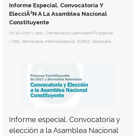
- Derechos Humanos, DiÃ¡logo y Paz
Informe Especial. Convocatoria Y
ElecciÃ³n A La Asamblea Nacional
- Derechos Humanos en contextos de Violencia con
Constituyente
Fines PolÃ­ticos
21/10/2017
ana
Democracia y participaciÃ³n popular
- Derechos humanos y medidas coercitivas unilaterales
ANC
,
democracia
,
informe especial
,
SURES
,
Venezuela
Revistas
- Inusual & Extraordinaria
- BoletÃ­n Ida y vuelta
Noticias
Formación
Informe especial. Convocatoria y
Contacto
elección a la Asamblea Nacional
Documentación