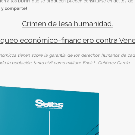
ión a los DDHH que se producen pueden constituirse en delitos de
 y comparte!
Crimen de lesa humanidad.
oqueo económico-financiero contra Ven
nómicos tienen sobre la garantía de los derechos humanos de cad
 la población, tanto civil como militar«. Erick L. Gutiérrez García.