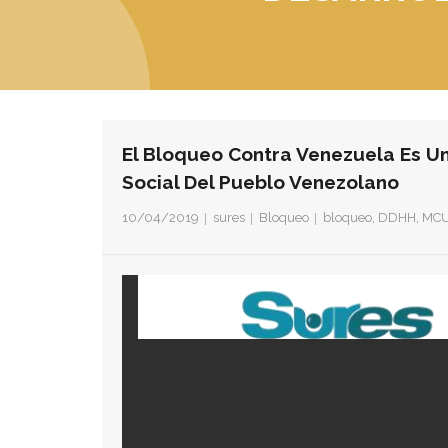
El Bloqueo Contra Venezuela Es Un
Social Del Pueblo Venezolano
10/04/2019
sures
Bloqueo
bloqueo
,
DDHH
,
MC