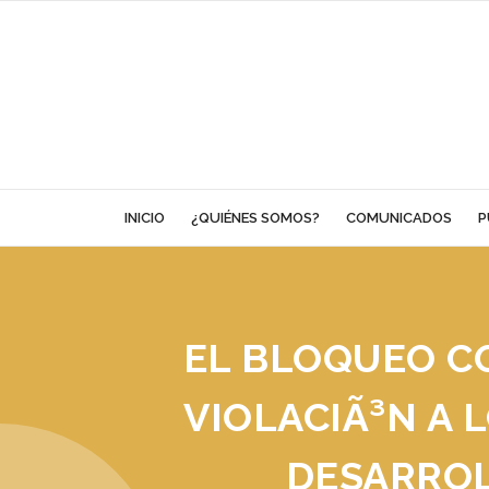
Skip
to
content
INICIO
¿QUIÉNES SOMOS?
COMUNICADOS
P
EL BLOQUEO C
VIOLACIÃ³N A 
DESARROL