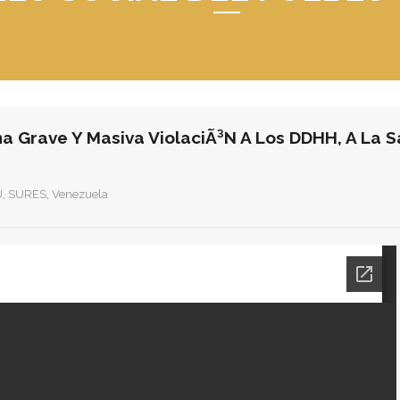
a Grave Y Masiva ViolaciÃ³n A Los DDHH, A La Sa
U
,
SURES
,
Venezuela