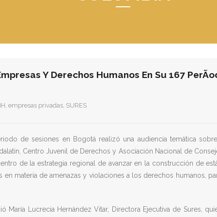
Empresas Y Derechos Humanos En Su 167 PerÃ­o
HH
,
empresas privadas
,
SURES
eriodo de sesiones en Bogotá realizó una audiencia temática so
ndalatin, Centro Juvenil de Derechos y Asociación Nacional de Consej
ntro de la estrategia regional de avanzar en la construcción de está
es en materia de amenazas y violaciones a los derechos humanos, pa
dió María Lucrecia Hernández Vitar, Directora Ejecutiva de Sures, qu