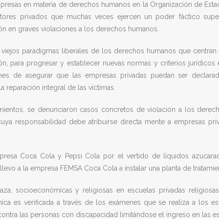
 empresas en materia de derechos humanos en la Organización de Es
ctores privados que muchas veces ejercen un poder fáctico supe
ción en graves violaciones a los derechos humanos.
s viejos paradigmas liberales de los derechos humanos que centran
ión, para progresar y establecer nuevas normas y criterios jurídico
fines de asegurar que las empresas privadas puedan ser declara
reparación integral de las víctimas.
ientos, se denunciaron casos concretos de violación a los derechos
cuya responsabilidad debe atribuirse directa mente a empresas pri
presa Coca Cola y Pepsi Cola por el vertido de líquidos azucara
levo a la empresa FEMSA Coca Cola a instalar una planta de tratamie
aza, socioeconómicas y religiosas en escuelas privadas religios
ica es verificada a través de los exámenes que se realiza a los e
ontra las personas con discapacidad limitándose el ingreso en las es