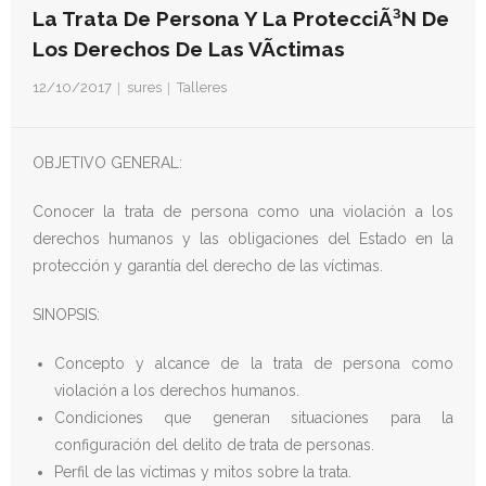
- Derechos Humanos, DiÃ¡logo y Paz
La Trata De Persona Y La ProtecciÃ³n De
Los Derechos De Las VÃ­ctimas
- Derechos Humanos en contextos de Violencia con
Fines PolÃ­ticos
12/10/2017
sures
Talleres
- Derechos humanos y medidas coercitivas unilaterales
OBJETIVO GENERAL:
Revistas
Conocer la trata de persona como una violación a los
- Inusual & Extraordinaria
derechos humanos y las obligaciones del Estado en la
protección y garantía del derecho de las víctimas.
- BoletÃ­n Ida y vuelta
SINOPSIS:
Noticias
Concepto y alcance de la trata de persona como
Formación
violación a los derechos humanos.
Condiciones que generan situaciones para la
Contacto
configuración del delito de trata de personas.
Perfil de las víctimas y mitos sobre la trata.
Documentación