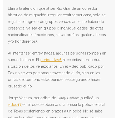
Llama la atención que al ser Río Grande un corredor
histórico de migración irregular centroamericana, solo se
registra el ingreso de grupos venezolanos, no habiendo
presencia, ya sea en grupos o individualidades, de otras
nacionalidades (mexicanos, salvadoreños, guatemaltecos
y/o hondureños).
Al intentar ser entrevistadas, algunas personas rompen en
supuesto llanto. El
periodista
16
hace énfasis en la dura
situación de los venezolanos. En el video publicado por
Fox no se ven personas atravesando el río, sino en las
orillas del territorio estadounidense asegurando haber
cruzado el río.
Jorge Ventura, periodista de
Daily Callem p
ublicó un
video
17
en el que se observa una presunta policía estatal
de Texas sosteniendo en brazos a un bebé. No sé sabe
cómo la policía puede tener en brazos al menor si su