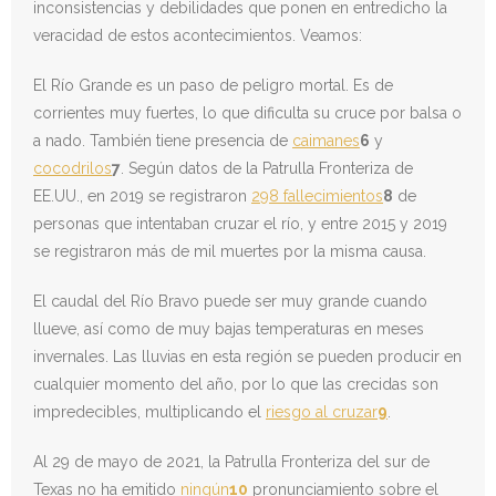
inconsistencias y debilidades que ponen en entredicho la
veracidad de estos acontecimientos. Veamos:
El Río Grande es un paso de peligro mortal. Es de
corrientes muy fuertes, lo que dificulta su cruce por balsa o
a nado. También tiene presencia de
caimanes
6
y
cocodrilos
7
. Según datos de la Patrulla Fronteriza de
EE.UU., en 2019 se registraron
298 fallecimientos
8
de
personas que intentaban cruzar el río, y entre 2015 y 2019
se registraron más de mil muertes por la misma causa.
El caudal del Río Bravo puede ser muy grande cuando
llueve, así como de muy bajas temperaturas en meses
invernales. Las lluvias en esta región se pueden producir en
cualquier momento del año, por lo que las crecidas son
impredecibles, multiplicando el
riesgo al cruzar
9
.
Al 29 de mayo de 2021, la Patrulla Fronteriza del sur de
Texas no ha emitido
ningún
10
pronunciamiento sobre el