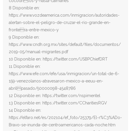
cocodrilos-y-hasta-caimanes
8 Disponible en:
https://www.vozdeamerica.com/inmigracion/autoridades-
alertan-sobre-el-peligro-de-cruzar-el-rio-grande-en-
frontera-entre-mexico-y
9 Disponible en:
https://www.cndh.org.mx/sites/default/files/documentos/
2019-05/manual-migrantes.pdf
10 Disponible en: https://twitter.com/USBPChiefDRT
11 Disponible en:
https://www.efe.com/efe/usa/inmigracion/un-total-de-6-
159-venezolanos-atravesaron-mexico-a-eeuu-en-
abrilpasado/50000098-4548786
12 Disponible en: https://twitter.com/nspimentel
13 Disponible en: https://twitter.com/CCharitiesRGV
14 Disponible en:
https://elfaro.net/es/202104/ef_foto/25379/El-r%C3%ADo-
Bravo-se-inunda-de-centroamericanos-cada-noche.htm