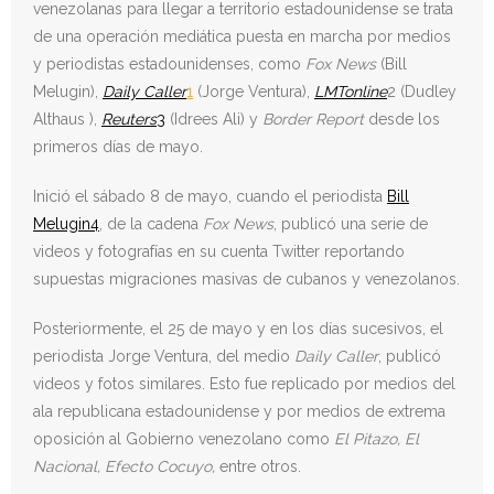
venezolanas para llegar a territorio estadounidense se trata
de una operación mediática puesta en marcha por medios
y periodistas estadounidenses, como
Fox News
(Bill
Melugin),
Daily
Caller
1
(Jorge Ventura),
LMTonline
2 (Dudley
Althaus ),
Reuters
3
(Idrees Ali) y
Border Report
desde los
primeros días de mayo.
Inició el sábado 8 de mayo, cuando el periodista
Bill
Melugin4
, de la cadena
Fox News
, publicó una serie de
videos y fotografías en su cuenta Twitter reportando
supuestas migraciones masivas de cubanos y venezolanos.
Posteriormente, el 25 de mayo y en los días sucesivos, el
periodista Jorge Ventura, del medio
Daily Caller
, publicó
videos y fotos similares. Esto fue replicado por medios del
ala republicana estadounidense y por medios de extrema
oposición al Gobierno venezolano como
El Pitazo, El
Nacional, Efecto Cocuyo,
entre otros.