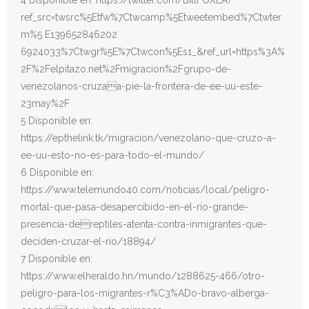
4 Disponible en: https://twitter.com/BillFOXLA?
ref_src=twsrc%5Etfw%7Ctwcamp%5Etweetembed%7Ctwter
m%5 E139652846202
6924033%7Ctwgr%5E%7Ctwcon%5Es1_&ref_url=https%3A%
2F%2Felpitazo.net%2Fmigracion%2Fgrupo-de-
venezolanos-cruzaa-pie-la-frontera-de-ee-uu-este-
23may%2F
5 Disponible en:
https://epthelink.tk/migracion/venezolano-que-cruzo-a-
ee-uu-esto-no-es-para-todo-el-mundo/
6 Disponible en:
https://www.telemundo40.com/noticias/local/peligro-
mortal-que-pasa-desapercibido-en-el-rio-grande-
presencia-dereptiles-atenta-contra-inmigrantes-que-
deciden-cruzar-el-rio/18894/
7 Disponible en:
https://www.elheraldo.hn/mundo/1288625-466/otro-
peligro-para-los-migrantes-r%C3%ADo-bravo-alberga-