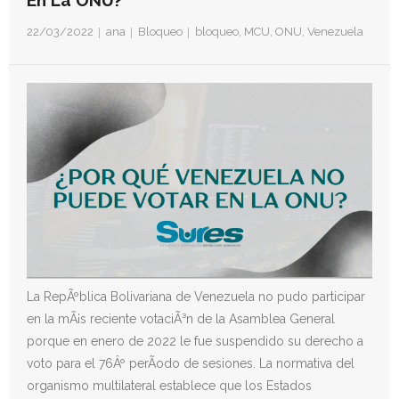
En La ONU?
- Derechos Humanos, DiÃ¡logo y Paz
22/03/2022
ana
Bloqueo
bloqueo
,
MCU
,
ONU
,
Venezuela
- Derechos Humanos en contextos de Violencia con
Fines PolÃ­ticos
- Derechos humanos y medidas coercitivas unilaterales
Revistas
- Inusual & Extraordinaria
- BoletÃ­n Ida y vuelta
Noticias
La RepÃºblica Bolivariana de Venezuela no pudo participar
Formación
en la mÃ¡s reciente votaciÃ³n de la Asamblea General
porque en enero de 2022 le fue suspendido su derecho a
Contacto
voto para el 76Âº perÃ­odo de sesiones. La normativa del
organismo multilateral establece que los Estados
Documentación