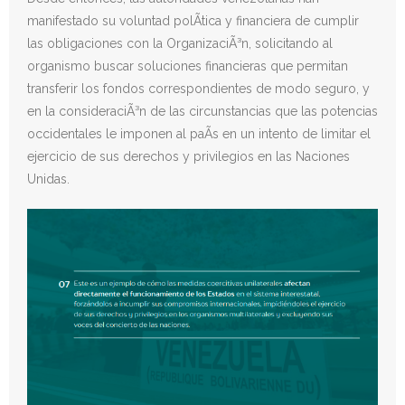
manifestado su voluntad polÃ­tica y financiera de cumplir
las obligaciones con la OrganizaciÃ³n, solicitando al
organismo buscar soluciones financieras que permitan
transferir los fondos correspondientes de modo seguro, y
en la consideraciÃ³n de las circunstancias que las potencias
occidentales le imponen al paÃ­s en un intento de limitar el
ejercicio de sus derechos y privilegios en las Naciones
Unidas.