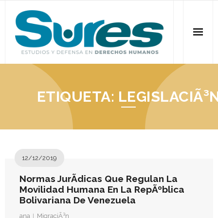
Skip
to
content
Inicio
ETIQUETA:
LEGISLACIÃ³
¿Quiénes somos?
Comunicados
Publicaciones
12/12/2019
- Derechos humanos y movilidad humana venezolana
Normas JurÃ­dicas Que Regulan La
- Derechos humanos, Democracia y ParticipaciÃ³n
Movilidad Humana En La RepÃºblica
Popular
Bolivariana De Venezuela
ana
MigraciÃ³n