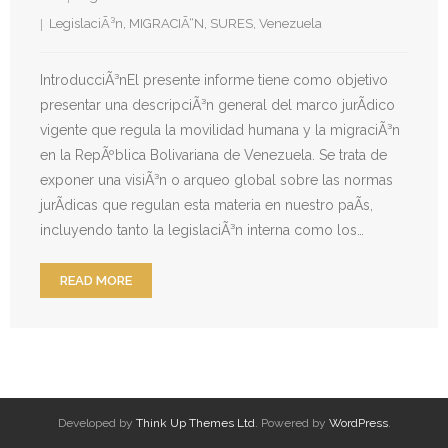
- Derechos Humanos, DiÃ¡logo y Paz
LegislaciÃ³n
,
MIGRACIÃ“N
,
SURES
,
Venezuela
- Derechos Humanos en contextos de Violencia con
Fines PolÃ­ticos
IntroducciÃ³nEl presente informe tiene como objetivo
presentar una descripciÃ³n general del marco jurÃ­dico
- Derechos humanos y medidas coercitivas unilaterales
vigente que regula la movilidad humana y la migraciÃ³n
en la RepÃºblica Bolivariana de Venezuela. Se trata de
Revistas
exponer una visiÃ³n o arqueo global sobre las normas
jurÃ­dicas que regulan esta materia en nuestro paÃ­s,
- Inusual & Extraordinaria
incluyendo tanto la legislaciÃ³n interna como los…
- BoletÃ­n Ida y vuelta
READ MORE
Noticias
Formación
Contacto
Developed by
Think Up Themes Ltd
. Powered by
WordPress
.
Documentación