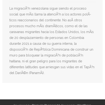
- Derechos Humanos, DiÃ¡logo y Paz
La migraciÃ³n venezolana sigue siendo el proceso
- Derechos Humanos en contextos de Violencia con
social que mÃ¡s llama la atenciÃ³n a los actores polÃ­
Fines PolÃ­ticos
ticos reaccionarios del continente. No asÃ­ otros
procesos mucho mÃ¡s dramÃ¡ticos, como el de las
- Derechos humanos y medidas coercitivas unilaterales
caravanas migrantes hacia los Estados Unidos, los mÃ¡s
de 20 desplazamiento de personas en Colombia
Revistas
durante 2021 a causa de su guerra interna, la
disposiciÃ³n de RepÃºblica Dominicana de construir un
- Inusual & Extraordinaria
muro para bloquear la migraciÃ³n de poblaciÃ³n
- BoletÃ­n Ida y vuelta
haitiana, ni el gran peligro para los migrantes de
diferentes latitudes que arriesgan sus vidas en el TapÃ³n
Noticias
del DariÃ©n (PanamÃ¡).
Formación
Contacto
Documentación