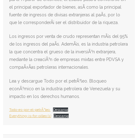
el principal exportador de bienes, asÃ­ como la principal
fuente de ingresos de divisas extranjeras al paÃ­s, por lo
que le corresponderÃ¡ ser el distribuidor de la riqueza.
Los ingresos por venta de crudo representan mÃ¡s del 95%
de los ingresos del paÃ­s. AdemÃ¡s, es la industria petrolera
la que concentra el grueso de la inversiÃ³n extranjera,
mediante la creaciÃ³n de empresas mixtas entre PDVSA y
compaÃ±Ã­as petroleras internacionales.
Lea y descargue Todo por el petrÃ³leo. Bloqueo
econÃ³mico en la industria petrolera de Venezuela y su
impacto en los derechos humanos.
Todo-es-por-el-petrÃ³leo.
Descarga
Everything-is-for-oilleo (1)
Descarga