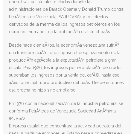
coercitivas unilaterales dictadas durante las
administraciones de Barack Obama y Donald Trump contra
PetrÃ³leos de Venezuela, SA (PDVSA), y los efectos
derivados de la merma de los ingresos petroleros en los
derechos humanos de la poblaciÃ³n civil en el paÃ­s.
Desde hace cien aÃ±os, la economÃ­a venezolana sufriÃ³
una transformaciÃ³n, que supuso el desplazamiento de la
producciÃ³n agrÃ­cola a la explotaciÃ³n petrolera a gran
escala. Para 1926, los ingresos por explotaciÃ³n de crudos
superaban los ingresos por la venta del cafÃ©, hasta ese
aÃ±o, principal rubro productivo del paÃ­s. Desde entonces
esa brecha no hizo sino ampliarse.
En 1976 con la nacionalizaciÃ³n de la industria petrolera, se
conforma PetrÃ³leos de Venezuela Sociedad AnÃ³nima
(PDVSA).
Empresa estatal que concentrara la actividad petrolera del
paÃ­s. A partir de entonces, el Estado pasa a convertirse en