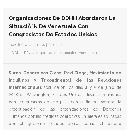
- Derechos Humanos, DiÃ¡logo y Paz
- Derechos Humanos en contextos de Violencia con
Organizaciones De DDHH Abordaron La
Fines PolÃ­ticos
SituaciÃ³n De Venezuela Con
Congresistas De Estados Unidos
- Derechos humanos y medidas coercitivas unilaterales
24/08/2019
sures
Noticias
Revistas
DDHH
,
EEUU
,
organizaciones sociales
,
Venezuela
- Inusual & Extraordinaria
Sures, Género con Clase, Red Ciega, Movimiento de
- BoletÃ­n Ida y vuelta
Inquilinos y Tricontinental de las Relaciones
Internacionales
sostuvieron los días 4 y 5 de junio de
Noticias
2018 en Washington, Estados Unidos, diversas reuniones
con congresistas de ese país, con el fin de expresar la
Formación
preocupación de las organizaciones de Derechos
Contacto
Humanos por las medidas coercitivas unilaterales aplicadas
por el gobierno estadounidense contra el pueblo
Documentación