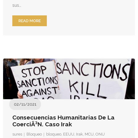
sus…
Donativos
READ MORE
02/11/2021
Consecuencias Humanitarias De La
CoerciÃ³n. Caso Irak
sures
Bloqueo
bloqueo
,
EEUU
,
Irak
,
MCU
,
ONU