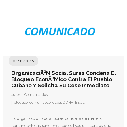
02/11/2018
OrganizaciÃ³n Social Sures Condena El
Bloqueo EconÃ³mico Contra El Pueblo
Cubano Y Solicita Su Cese Inmediato
sures
Comunicados
bloqueo
,
comunicado
,
cuba
,
DDHH
,
EEUU
La organización social Sures condena de manera
contundente las sanciones coercitivas unilaterales que