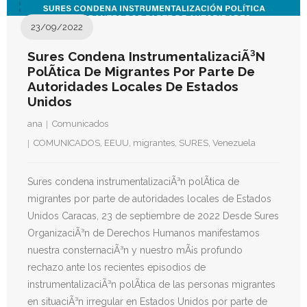
- Derechos Humanos, DiÃ¡logo y Paz
23/09/2022
- Derechos Humanos en contextos de Violencia con
Fines PolÃ­ticos
Sures Condena InstrumentalizaciÃ³n
PolÃ­tica De Migrantes Por Parte De
Autoridades Locales De Estados
- Derechos humanos y medidas coercitivas unilaterales
Unidos
Revistas
ana
Comunicados
COMUNICADOS
,
EEUU
,
migrantes
,
SURES
,
Venezuela
- Inusual & Extraordinaria
- BoletÃ­n Ida y vuelta
Sures condena instrumentalizaciÃ³n polÃ­tica de
migrantes por parte de autoridades locales de Estados
Noticias
Unidos Caracas, 23 de septiembre de 2022 Desde Sures
OrganizaciÃ³n de Derechos Humanos manifestamos
Formación
nuestra consternaciÃ³n y nuestro mÃ¡s profundo
rechazo ante los recientes episodios de
Contacto
instrumentalizaciÃ³n polÃ­tica de las personas migrantes
en situaciÃ³n irregular en Estados Unidos por parte de
Documentación