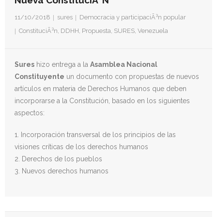
Nueva ConstituciÃ³n
- Derechos Humanos, DiÃ¡logo y Paz
11/10/2018
sures
Democracia y participaciÃ³n popular
- Derechos Humanos en contextos de Violencia con
ConstituciÃ³n
,
DDHH
,
Propuesta
,
SURES
,
Venezuela
Fines PolÃ­ticos
- Derechos humanos y medidas coercitivas unilaterales
Sures
hizo entrega a la
Asamblea Nacional
Constituyente
un documento con propuestas de nuevos
Revistas
artículos en materia de Derechos Humanos que deben
incorporarse a la Constitución, basado en los siguientes
- Inusual & Extraordinaria
aspectos:
- BoletÃ­n Ida y vuelta
1. Incorporación transversal de los principios de las
visiones críticas de los derechos humanos
Noticias
2. Derechos de los pueblos
3. Nuevos derechos humanos
Formación
Contacto
Documentación