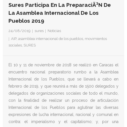
- Derechos Humanos, DiÃ¡logo y Paz
Sures Participa En La PreparaciÃ³n De
La Asamblea Internacional De Los
- Derechos Humanos en contextos de Violencia con
Pueblos 2019
Fines PolÃ­ticos
24/08/2019
sures
Noticias
- Derechos humanos y medidas coercitivas unilaterales
AIP
,
asamblea internacional de los pueblos
,
movimientos
sociales
,
SURES
Revistas
- Inusual & Extraordinaria
El 10 y 11 de noviembre de 2018 se realizó en Caracas el
encuentro nacional preparatorio rumbo a la Asamblea
- BoletÃ­n Ida y vuelta
Internacional de los Pueblos, que se llevará a cabo en
febrero de 2019, y que reunirá a más de 1500 delegados y
Noticias
delegados de organizaciones sociales de todo el mundo,
Formación
con la finalidad de realizar un proceso de articulación
Internacional de los Pueblos para aglutinar las diversas
Contacto
expresiones de lucha internacional, nacional y comunal en
contra: el imperialismo y el capitalismo; y, por una
Documentación