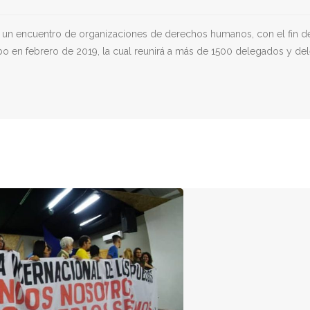
s un encuentro de organizaciones de derechos humanos, con el fin de
cabo en febrero de 2019, la cual reunirá a más de 1500 delegados y d