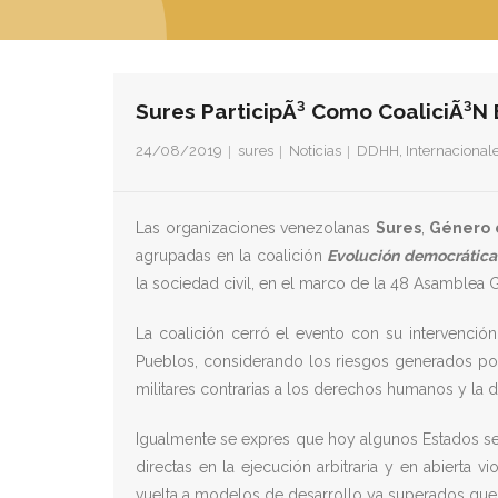
Sures ParticipÃ³ Como CoaliciÃ³n 
24/08/2019
sures
Noticias
DDHH
,
Internacional
Las organizaciones venezolanas
Sures
,
Género 
agrupadas en la coalición
Evolución democrática 
la sociedad civil, en el marco de la 48 Asamblea 
La coalición cerró el evento con su intervenció
Pueblos, considerando los riesgos generados por 
militares contrarias a los derechos humanos y la 
Igualmente se expres que hoy algunos Estados se 
directas en la ejecución arbitraria y en abierta 
vuelta a modelos de desarrollo ya superados que g