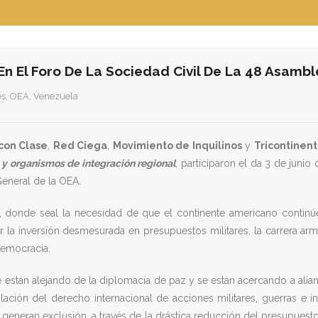
En El Foro De La Sociedad Civil De La 48 Asamb
es
,
OEA
,
Venezuela
con Clase
,
Red Ciega
,
Movimiento de Inquilinos
y
Tricontinent
y organismos de integración regional
, participaron el da 3 de juni
General de la OEA.
n, donde seal la necesidad de que el continente americano continúe
la inversión desmesurada en presupuestos militares, la carrera arma
democracia.
están alejando de la diplomacia de paz y se están acercando a alian
violación del derecho internacional de acciones militares, guerras e 
eneran exclusión, a través de la drástica reducción del presupuesto p