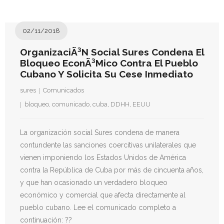
- Derechos Humanos, DiÃ¡logo y Paz
- Derechos Humanos en contextos de Violencia con
02/11/2018
Fines PolÃ­ticos
OrganizaciÃ³n Social Sures Condena El
Bloqueo EconÃ³mico Contra El Pueblo
- Derechos humanos y medidas coercitivas unilaterales
Cubano Y Solicita Su Cese Inmediato
Revistas
sures
Comunicados
bloqueo
,
comunicado
,
cuba
,
DDHH
,
EEUU
- Inusual & Extraordinaria
- BoletÃ­n Ida y vuelta
La organización social Sures condena de manera
contundente las sanciones coercitivas unilaterales que
Noticias
vienen imponiendo los Estados Unidos de América
contra la República de Cuba por más de cincuenta años,
Formación
y que han ocasionado un verdadero bloqueo
económico y comercial que afecta directamente al
Contacto
pueblo cubano. Lee el comunicado completo a
continuación: ??
Documentación