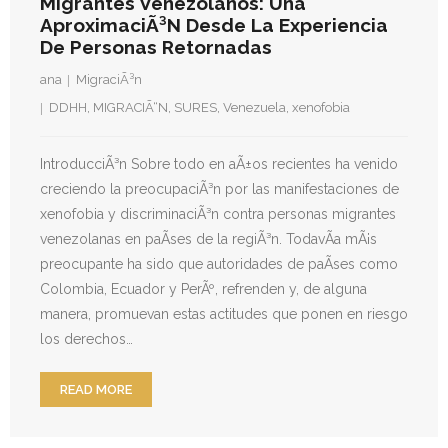
Migrantes Venezolanos: Una
AproximaciÃ³n Desde La Experiencia
De Personas Retornadas
ana
MigraciÃ³n
DDHH
,
MIGRACIÃ“N
,
SURES
,
Venezuela
,
xenofobia
IntroducciÃ³n Sobre todo en aÃ±os recientes ha venido
creciendo la preocupaciÃ³n por las manifestaciones de
xenofobia y discriminaciÃ³n contra personas migrantes
venezolanas en paÃ­ses de la regiÃ³n. TodavÃ­a mÃ¡s
preocupante ha sido que autoridades de paÃ­ses como
Colombia, Ecuador y PerÃº, refrenden y, de alguna
manera, promuevan estas actitudes que ponen en riesgo
los derechos…
READ MORE