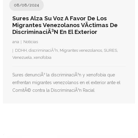
- Derechos Humanos, DiÃ¡logo y Paz
08/08/2024
- Derechos Humanos en contextos de Violencia con
Sures Alza Su Voz A Favor De Los
Fines PolÃ­ticos
Migrantes Venezolanos VÃ­ctimas De
DiscriminaciÃ³n En El Exterior
- Derechos humanos y medidas coercitivas unilaterales
ana
Noticias
DDHH
,
discriminaciÃ³n
,
Migrantes venezolanos
,
SURES
,
Revistas
Venezuela
,
xenofobia
- Inusual & Extraordinaria
Sures denunciÃ³ la discriminaciÃ³n y xenofobia que
- BoletÃ­n Ida y vuelta
enfrentan migrantes venezolanos en el exterior ante el
ComitÃ© contra la DiscriminaciÃ³n Racial
Noticias
Formación
Contacto
Documentación