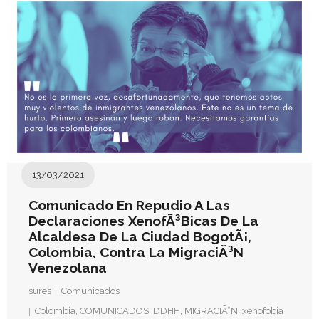
Donativos
13/03/2021
Comunicado En Repudio A Las
Declaraciones XenofÃ³bicas De La
Alcaldesa De La Ciudad BogotÃ¡,
Colombia, Contra La MigraciÃ³n
Venezolana
sures
Comunicados
Colombia
,
COMUNICADOS
,
DDHH
,
MIGRACIÃ“N
,
xenofobia