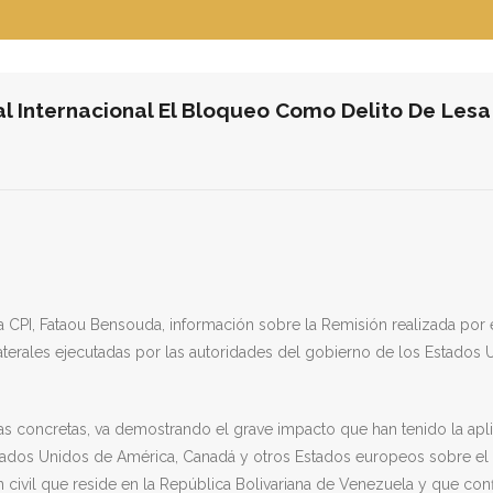
al Internacional El Bloqueo Como Delito De Le
 la CPI, Fataou Bensouda, información sobre la Remisión realizada po
aterales ejecutadas por las autoridades del gobierno de los Estado
bas concretas, va demostrando el grave impacto que han tenido la apli
stados Unidos de América, Canadá y otros Estados europeos sobre el d
 civil que reside en la República Bolivariana de Venezuela y que conf