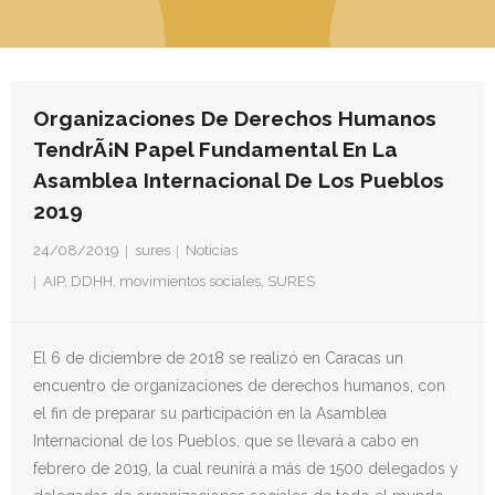
- Derechos Humanos, DiÃ¡logo y Paz
- Derechos Humanos en contextos de Violencia con
Fines PolÃ­ticos
Organizaciones De Derechos Humanos
- Derechos humanos y medidas coercitivas unilaterales
TendrÃ¡n Papel Fundamental En La
Asamblea Internacional De Los Pueblos
Revistas
2019
- Inusual & Extraordinaria
24/08/2019
sures
Noticias
AIP
,
DDHH
,
movimientos sociales
,
SURES
- BoletÃ­n Ida y vuelta
Noticias
El 6 de diciembre de 2018 se realizó en Caracas un
encuentro de organizaciones de derechos humanos, con
Formación
el fin de preparar su participación en la Asamblea
Internacional de los Pueblos, que se llevará a cabo en
Contacto
febrero de 2019, la cual reunirá a más de 1500 delegados y
Documentación