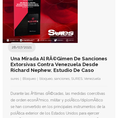
- Derechos Humanos, DiÃ¡logo y Paz
- Derechos Humanos en contextos de Violencia con
Fines PolÃ­ticos
- Derechos humanos y medidas coercitivas unilaterales
Revistas
28/07/2021
- Inusual & Extraordinaria
Una Mirada Al RÃ©gimen De Sanciones
Extorsivas Contra Venezuela Desde
- BoletÃ­n Ida y vuelta
Richard Nephew. Estudio De Caso
sures
Bloqueo
bloqueo
,
sanciones
,
SURES
,
Venezuela
Noticias
Formación
Durante las Ãºltimas dÃ©cadas, las medidas coercitivas
de orden econÃ³mico, militar y polÃ­tico/diplomÃ¡tico
Contacto
se han convertido en los principales instrumentos de la
polÃ­tica exterior de los Estados Unidos para ejercer
Documentación